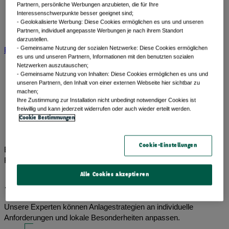
Partnern, persönliche Werbungen anzubieten, die für Ihre
Portfolio perspectives
Interessenschwerpunkte besser geeignet sind;
Forward thinking
- Geolokalisierte Werbung: Diese Cookies ermöglichen es uns und unseren
Partnern, individuell angepasste Werbungen je nach ihrem Standort
View All Beiträge nach Kategorien
darzustellen.
- Gemeinsame Nutzung der sozialen Netzwerke: Diese Cookies ermöglichen
BNP Paribas AM
BNP Paribas Gruppe
Viewpoint
Unternehmen
es uns und unseren Partnern, Informationen mit den benutzten sozialen
Netzwerken auszutauschen;
- Gemeinsame Nutzung von Inhalten: Diese Cookies ermöglichen es uns und
unseren Partnern, den Inhalt von einer externen Webseite hier sichtbar zu
machen;
​ Ihre Zustimmung zur Installation nicht unbedingt notwendiger Cookies ist
freiwillig und kann jederzeit widerrufen oder auch wieder erteilt werden.
Cookie Bestimmungen
Cookie-Einstellungen
Ein führender europäischer Vermögensverwalter mit globaler
Reichweite
Alle Cookies akzeptieren
Strategien im Fokus
Unsere Experten können Anlagestrategien an individuelle
Anforderungen und lokale Besonderheiten anpassen.