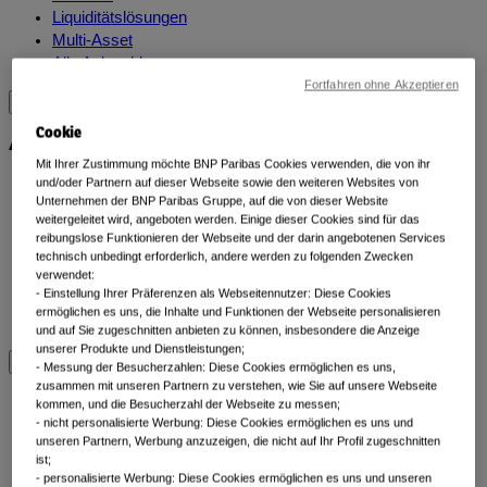
Liquiditätslösungen
Multi-Asset
Alle Anlageklassen
Fortfahren ohne Akzeptieren
Alle ETFs
Cookie
Mit Ihrer Zustimmung möchte BNP Paribas Cookies verwenden, die von ihr
und/oder Partnern auf dieser Webseite sowie den weiteren Websites von
Thematic ETFs
Unternehmen der BNP Paribas Gruppe, auf die von dieser Website
Min TE ETFs
weitergeleitet wird, angeboten werden. Einige dieser Cookies sind für das
Aktive fundamentale ETFs
reibungslose Funktionieren der Webseite und der darin angebotenen Services
ESG Enhanced ETFs
technisch unbedingt erforderlich, andere werden zu folgenden Zwecken
Alpha Enhanced ETFs
verwendet:
​ - Einstellung Ihrer Präferenzen als Webseitennutzer: Diese Cookies
Next Gen ETFs
ermöglichen es uns, die Inhalte und Funktionen der Webseite personalisieren
Alle ETFs
und auf Sie zugeschnitten anbieten zu können, insbesondere die Anzeige
unserer Produkte und Dienstleistungen;
- Messung der Besucherzahlen: Diese Cookies ermöglichen es uns,
Beiträge nach
zusammen mit unseren Partnern zu verstehen, wie Sie auf unsere Webseite
kommen, und die Besucherzahl der Webseite zu messen;
Kategorien
- nicht personalisierte Werbung: Diese Cookies ermöglichen es uns und
unseren Partnern, Werbung anzuzeigen, die nicht auf Ihr Profil zugeschnitten
ist;
- personalisierte Werbung: Diese Cookies ermöglichen es uns und unseren
Front of mind