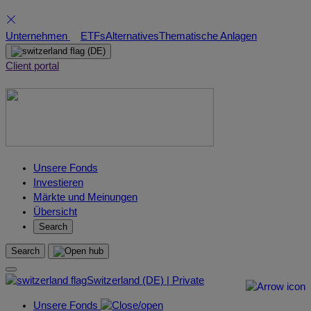
Skip
Unternehmen
ETFs
Alternatives
Thematische Anlagen
to
(DE)
content
Client portal
Unsere Fonds
Investieren
Märkte und Meinungen
Übersicht
Search
Search
Switzerland (DE) | Private
Unsere Fonds