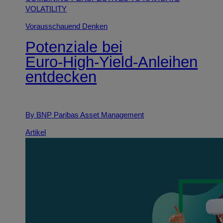
VOLATILITY
Vorausschauend Denken
Potenziale bei
Euro‑High‑Yield‑Anleihen
entdecken
By BNP Paribas Asset Management
Artikel