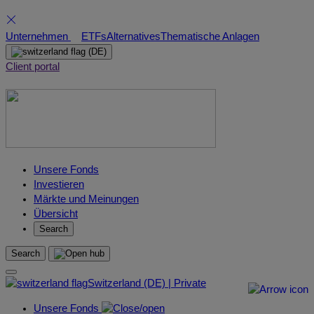
Skip
Unternehmen
ETFs
Alternatives
Thematische Anlagen
to
(DE)
content
Client portal
Unsere Fonds
Investieren
Märkte und Meinungen
Übersicht
Search
Search
Switzerland (DE) | Private
Unsere Fonds