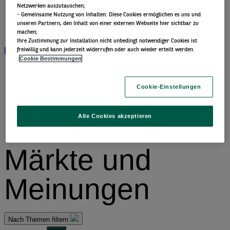
Netzwerken auszutauschen;
Portfolio perspectives
- Gemeinsame Nutzung von Inhalten: Diese Cookies ermöglichen es uns und
Forward thinking
unseren Partnern, den Inhalt von einer externen Webseite hier sichtbar zu
View All Beiträge nach Kategorien
machen;
​ Ihre Zustimmung zur Installation nicht unbedingt notwendiger Cookies ist
BNP Paribas AM
BNP Paribas Gruppe
Viewpoint
Unternehmen
freiwillig und kann jederzeit widerrufen oder auch wieder erteilt werden.
Cookie Bestimmungen
Cookie-Einstellungen
Alle Cookies akzeptieren
Märkte und
Meinungen
Nach Themen filtern