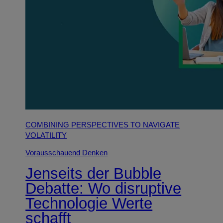
COMBINING PERSPECTIVES TO NAVIGATE
VOLATILITY
Vorausschauend Denken
Jenseits der Bubble
Debatte: Wo disruptive
Technologie Werte
schafft