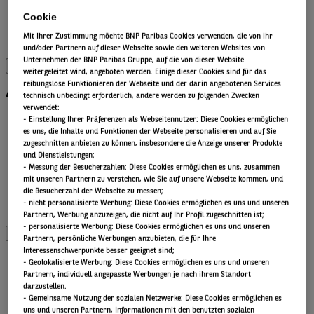
Liquiditätslösungen
Cookie
Multi-Asset
Mit Ihrer Zustimmung möchte BNP Paribas Cookies verwenden, die von ihr
Alle Anlageklassen
und/oder Partnern auf dieser Webseite sowie den weiteren Websites von
Unternehmen der BNP Paribas Gruppe, auf die von dieser Website
weitergeleitet wird, angeboten werden. Einige dieser Cookies sind für das
Alle ETFs
reibungslose Funktionieren der Webseite und der darin angebotenen Services
technisch unbedingt erforderlich, andere werden zu folgenden Zwecken
verwendet:
Thematic ETFs
​ - Einstellung Ihrer Präferenzen als Webseitennutzer: Diese Cookies ermöglichen
es uns, die Inhalte und Funktionen der Webseite personalisieren und auf Sie
Min TE ETFs
zugeschnitten anbieten zu können, insbesondere die Anzeige unserer Produkte
Aktive fundamentale ETFs
und Dienstleistungen;
ESG Enhanced ETFs
- Messung der Besucherzahlen: Diese Cookies ermöglichen es uns, zusammen
Alpha Enhanced ETFs
mit unseren Partnern zu verstehen, wie Sie auf unsere Webseite kommen, und
die Besucherzahl der Webseite zu messen;
Next Gen ETFs
- nicht personalisierte Werbung: Diese Cookies ermöglichen es uns und unseren
Alle ETFs
Partnern, Werbung anzuzeigen, die nicht auf Ihr Profil zugeschnitten ist;
- personalisierte Werbung: Diese Cookies ermöglichen es uns und unseren
Partnern, persönliche Werbungen anzubieten, die für Ihre
Beiträge nach
Interessenschwerpunkte besser geeignet sind;
- Geolokalisierte Werbung: Diese Cookies ermöglichen es uns und unseren
Kategorien
Partnern, individuell angepasste Werbungen je nach ihrem Standort
darzustellen.
- Gemeinsame Nutzung der sozialen Netzwerke: Diese Cookies ermöglichen es
uns und unseren Partnern, Informationen mit den benutzten sozialen
Front of mind