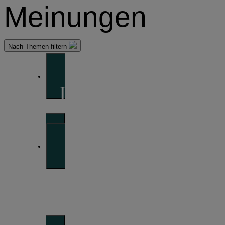
Meinungen
Nach Themen filtern
Im Vordergrund
So sehen wir die Märkte
Portfolio-
Perspektiven
Unsere Sichtweise zu Anlagestrategien und
Assetallokation