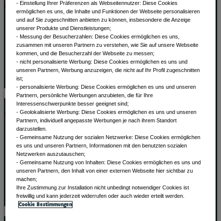
Alle Anlageklassen
​ - Einstellung Ihrer Präferenzen als Webseitennutzer: Diese Cookies
ermöglichen es uns, die Inhalte und Funktionen der Webseite personalisieren
und auf Sie zugeschnitten anbieten zu können, insbesondere die Anzeige
Alternatives
unserer Produkte und Dienstleistungen;
Aktien
- Messung der Besucherzahlen: Diese Cookies ermöglichen es uns,
Anleihen
zusammen mit unseren Partnern zu verstehen, wie Sie auf unsere Webseite
kommen, und die Besucherzahl der Webseite zu messen;
Liquiditätslösungen
- nicht personalisierte Werbung: Diese Cookies ermöglichen es uns und
Multi-Asset
unseren Partnern, Werbung anzuzeigen, die nicht auf Ihr Profil zugeschnitten
Alle Anlageklassen
ist;
- personalisierte Werbung: Diese Cookies ermöglichen es uns und unseren
Partnern, persönliche Werbungen anzubieten, die für Ihre
Alle ETFs
Interessenschwerpunkte besser geeignet sind;
- Geolokalisierte Werbung: Diese Cookies ermöglichen es uns und unseren
Partnern, individuell angepasste Werbungen je nach ihrem Standort
darzustellen.
Thematic ETFs
- Gemeinsame Nutzung der sozialen Netzwerke: Diese Cookies ermöglichen
Min TE ETFs
es uns und unseren Partnern, Informationen mit den benutzten sozialen
Aktive fundamentale ETFs
Netzwerken auszutauschen;
ESG Enhanced ETFs
- Gemeinsame Nutzung von Inhalten: Diese Cookies ermöglichen es uns und
unseren Partnern, den Inhalt von einer externen Webseite hier sichtbar zu
Alpha Enhanced ETFs
machen;
Next Gen ETFs
​ Ihre Zustimmung zur Installation nicht unbedingt notwendiger Cookies ist
Alle ETFs
freiwillig und kann jederzeit widerrufen oder auch wieder erteilt werden.
Cookie Bestimmungen