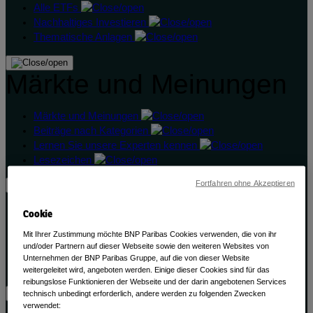
Alle ETFs
Nachhaltiges Investieren
Thematische Anlagen
Märkte und Meinungen
Märkte und Meinungen
Beiträge nach Kategorien
Lernen Sie unsere Experten kennen
Lesezeichen
Fortfahren ohne Akzeptieren
Übersicht
Cookie
Mit Ihrer Zustimmung möchte BNP Paribas Cookies verwenden, die von ihr
Übersicht
und/oder Partnern auf dieser Webseite sowie den weiteren Websites von
Nachhaltigkeit
Unternehmen der BNP Paribas Gruppe, auf die von dieser Website
Kontakt
weitergeleitet wird, angeboten werden. Einige dieser Cookies sind für das
reibungslose Funktionieren der Webseite und der darin angebotenen Services
technisch unbedingt erforderlich, andere werden zu folgenden Zwecken
verwendet: