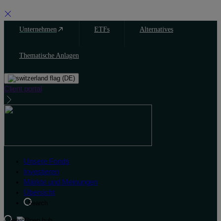
Skip
Unternehmen
ETFs
Alternatives
to
content
Thematische Anlagen
(DE)
Client portal
Unsere Fonds
Investieren
Märkte und Meinungen
Übersicht
Search
Search