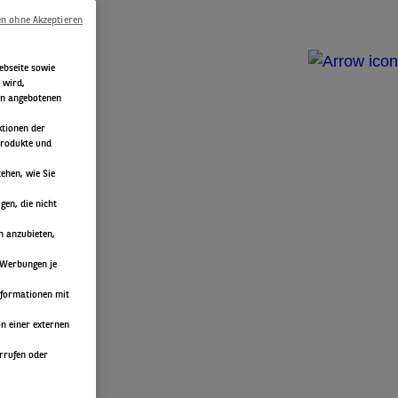
en ohne Akzeptieren
ebseite sowie
 wird,
rin angebotenen
ktionen der
Produkte und
ehen, wie Sie
en, die nicht
n anzubieten,
 Werbungen je
nformationen mit
n einer externen
errufen oder