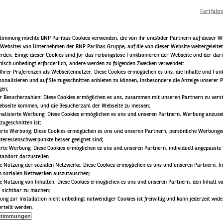
Fortfahr
stimmung möchte BNP Paribas Cookies verwenden, die von ihr und/oder Partnern auf dieser W
 Websites von Unternehmen der BNP Paribas Gruppe, auf die von dieser Website weitergeleitet
rden. Einige dieser Cookies sind für das reibungslose Funktionieren der Webseite und der da
hnisch unbedingt erforderlich, andere werden zu folgenden Zwecken verwendet:
ng Ihrer Präferenzen als Webseitennutzer: Diese Cookies ermöglichen es uns, die Inhalte und Fun
onalisieren und auf Sie zugeschnitten anbieten zu können, insbesondere die Anzeige unserer 
gen;
r Besucherzahlen: Diese Cookies ermöglichen es uns, zusammen mit unseren Partnern zu verst
ebseite kommen, und die Besucherzahl der Webseite zu messen;
nalisierte Werbung: Diese Cookies ermöglichen es uns und unseren Partnern, Werbung anzuzeig
 zugeschnitten ist;
ierte Werbung: Diese Cookies ermöglichen es uns und unseren Partnern, persönliche Werbunge
Interessenschwerpunkte besser geeignet sind;
erte Werbung: Diese Cookies ermöglichen es uns und unseren Partnern, individuell angepasste
tandort darzustellen.
 Nutzung der sozialen Netzwerke: Diese Cookies ermöglichen es uns und unseren Partnern, I
n sozialen Netzwerken auszutauschen;
 Nutzung von Inhalten: Diese Cookies ermöglichen es uns und unseren Partnern, den Inhalt vo
r sichtbar zu machen;
mung zur Installation nicht unbedingt notwendiger Cookies ist freiwillig und kann jederzeit wid
rteilt werden.
stimmungen