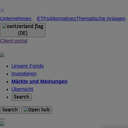
Skip
Unternehmen
ETFs
Alternatives
Thematische Anlagen
to
content
(DE)
Client portal
Unsere Fonds
Investieren
Märkte und Meinungen
Übersicht
Search
Search