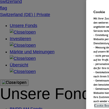
Cookie
Switzerland (DE) | Private
Mit Ihrer Zu
den weiteren
Unsere Fonds
angeboten we
Services tec
​ - Einstellu
Investieren
Webseite pers
Dienstleistun
- Messung de
Märkte und Meinungen
auf unsere W
- nicht perso
auf Ihr Profil
Übersicht
- personalis
die für Ihre 
- Geolokalisi
nach ihrem S
- Gemeinsame
den benutzte
Unsere Fonds
- Gemeinsame
Webseite hie
​ Ihre Zustim
auch wieder e
Cookie Be
BNPP AM Fonds