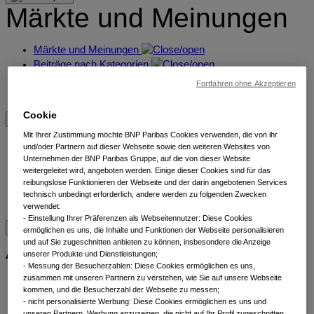
Märkte und Meinungen
Märkte und Meinungen
Beiträge nach Kategorien
Lernen Sie unsere Experten kennen
Fortfahren ohne Akzeptieren
Lesezeichen
Cookie
Übersicht
Mit Ihrer Zustimmung möchte BNP Paribas Cookies verwenden, die von ihr
und/oder Partnern auf dieser Webseite sowie den weiteren Websites von
Unternehmen der BNP Paribas Gruppe, auf die von dieser Website
weitergeleitet wird, angeboten werden. Einige dieser Cookies sind für das
Übersicht
reibungslose Funktionieren der Webseite und der darin angebotenen Services
Nachhaltigkeit
technisch unbedingt erforderlich, andere werden zu folgenden Zwecken
Kontakt
verwendet:
​ - Einstellung Ihrer Präferenzen als Webseitennutzer: Diese Cookies
ermöglichen es uns, die Inhalte und Funktionen der Webseite personalisieren
Alle Anlageklassen
und auf Sie zugeschnitten anbieten zu können, insbesondere die Anzeige
unserer Produkte und Dienstleistungen;
- Messung der Besucherzahlen: Diese Cookies ermöglichen es uns,
zusammen mit unseren Partnern zu verstehen, wie Sie auf unsere Webseite
Alternatives
kommen, und die Besucherzahl der Webseite zu messen;
Aktien
- nicht personalisierte Werbung: Diese Cookies ermöglichen es uns und
Anleihen
unseren Partnern, Werbung anzuzeigen, die nicht auf Ihr Profil zugeschnitten