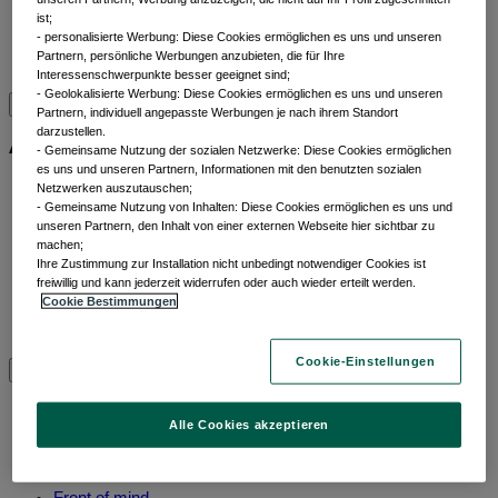
Liquiditätslösungen
ist;
- personalisierte Werbung: Diese Cookies ermöglichen es uns und unseren
Multi-Asset
Partnern, persönliche Werbungen anzubieten, die für Ihre
Alle Anlageklassen
Interessenschwerpunkte besser geeignet sind;
- Geolokalisierte Werbung: Diese Cookies ermöglichen es uns und unseren
Partnern, individuell angepasste Werbungen je nach ihrem Standort
Alle ETFs
darzustellen.
- Gemeinsame Nutzung der sozialen Netzwerke: Diese Cookies ermöglichen
es uns und unseren Partnern, Informationen mit den benutzten sozialen
Thematic ETFs
Netzwerken auszutauschen;
- Gemeinsame Nutzung von Inhalten: Diese Cookies ermöglichen es uns und
Min TE ETFs
unseren Partnern, den Inhalt von einer externen Webseite hier sichtbar zu
Aktive fundamentale ETFs
machen;
ESG Enhanced ETFs
​ Ihre Zustimmung zur Installation nicht unbedingt notwendiger Cookies ist
Alpha Enhanced ETFs
freiwillig und kann jederzeit widerrufen oder auch wieder erteilt werden.
Cookie Bestimmungen
Next Gen ETFs
Alle ETFs
Cookie-Einstellungen
Beiträge nach
Alle Cookies akzeptieren
Kategorien
Front of mind