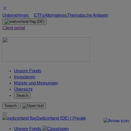
Skip
Unternehmen
ETFs
Alternatives
Thematische Anlagen
to
(DE)
content
Client portal
Unsere Fonds
Investieren
Märkte und Meinungen
Übersicht
Search
Search
Switzerland (DE) | Private
Unsere Fonds