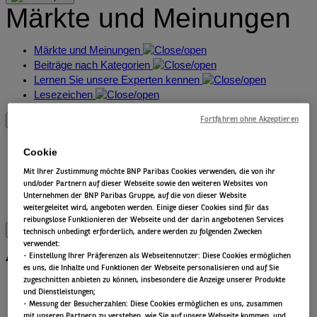
Märkte und Meinungen
Märkte und Meinungen
Beiträge nach Kategorien
Lernen Sie unsere Experten kennen
Lesezeichen
Fortfahren ohne Akzeptieren
Übersicht
Cookie
Mit Ihrer Zustimmung möchte BNP Paribas Cookies verwenden, die von ihr
Übersicht
und/oder Partnern auf dieser Webseite sowie den weiteren Websites von
Nachhaltigkeit
Unternehmen der BNP Paribas Gruppe, auf die von dieser Website
Kontakt
weitergeleitet wird, angeboten werden. Einige dieser Cookies sind für das
reibungslose Funktionieren der Webseite und der darin angebotenen Services
technisch unbedingt erforderlich, andere werden zu folgenden Zwecken
Alle Anlageklassen
verwendet:
​ - Einstellung Ihrer Präferenzen als Webseitennutzer: Diese Cookies ermöglichen
es uns, die Inhalte und Funktionen der Webseite personalisieren und auf Sie
zugeschnitten anbieten zu können, insbesondere die Anzeige unserer Produkte
Alternatives
und Dienstleistungen;
Aktien
- Messung der Besucherzahlen: Diese Cookies ermöglichen es uns, zusammen
Anleihen
mit unseren Partnern zu verstehen, wie Sie auf unsere Webseite kommen, und