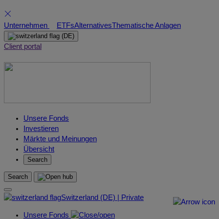
Skip
Unternehmen
ETFs
Alternatives
Thematische Anlagen
to
(DE)
content
Client portal
Unsere Fonds
Investieren
Märkte und Meinungen
Übersicht
Search
Search
Switzerland (DE) | Private
Unsere Fonds