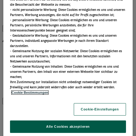
Liquiditätslösungen
die Besucherzahl der Webseite zu messen;
- nicht personalisierte Werbung: Diese Cookies ermöglichen es uns und unseren
Multi-Asset
Partnern, Werbung anzuzeigen, die nicht auf Ihr Profil zugeschnitten ist;
Alle Anlageklassen
- personalisierte Werbung: Diese Cookies ermöglichen es uns und unseren
Partnern, persönliche Werbungen anzubieten, die für Ihre
Interessenschwerpunkte besser geeignet sind;
Alle ETFs
- Geolokalisierte Werbung: Diese Cookies ermöglichen es uns und unseren
Partnern, individuell angepasste Werbungen je nach ihrem Standort
darzustellen.
Thematic ETFs
- Gemeinsame Nutzung der sozialen Netzwerke: Diese Cookies ermöglichen es
uns und unseren Partnern, Informationen mit den benutzten sozialen
Min TE ETFs
Netzwerken auszutauschen;
Aktive fundamentale ETFs
- Gemeinsame Nutzung von Inhalten: Diese Cookies ermöglichen es uns und
ESG Enhanced ETFs
unseren Partnern, den Inhalt von einer externen Webseite hier sichtbar zu
Alpha Enhanced ETFs
machen;
​ Ihre Zustimmung zur Installation nicht unbedingt notwendiger Cookies ist
Next Gen ETFs
freiwillig und kann jederzeit widerrufen oder auch wieder erteilt werden.
Alle ETFs
Cookie Bestimmungen
Beiträge nach
Cookie-Einstellungen
Kategorien
Alle Cookies akzeptieren
Front of mind