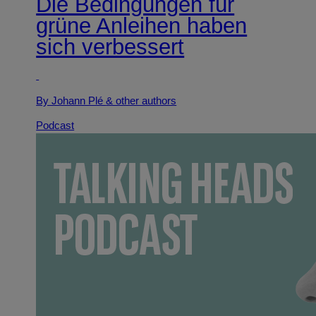
Die Bedingungen für
grüne Anleihen haben
sich verbessert
By Johann Plé
& other authors
Podcast