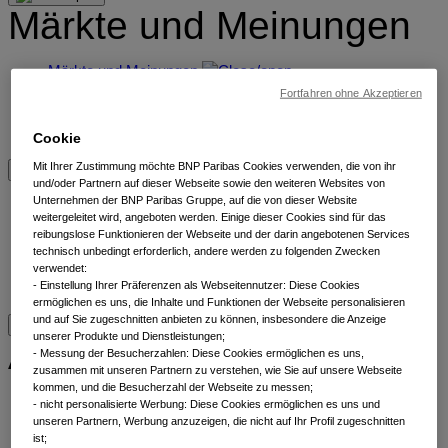
Märkte und Meinungen
Märkte und Meinungen
Beiträge nach Kategorien
Fortfahren ohne Akzeptieren
Lernen Sie unsere Experten kennen
Lesezeichen
Cookie
Mit Ihrer Zustimmung möchte BNP Paribas Cookies verwenden, die von ihr
und/oder Partnern auf dieser Webseite sowie den weiteren Websites von
Übersicht
Unternehmen der BNP Paribas Gruppe, auf die von dieser Website
weitergeleitet wird, angeboten werden. Einige dieser Cookies sind für das
reibungslose Funktionieren der Webseite und der darin angebotenen Services
Übersicht
technisch unbedingt erforderlich, andere werden zu folgenden Zwecken
Nachhaltigkeit
verwendet:
​ - Einstellung Ihrer Präferenzen als Webseitennutzer: Diese Cookies
Kontakt
ermöglichen es uns, die Inhalte und Funktionen der Webseite personalisieren
und auf Sie zugeschnitten anbieten zu können, insbesondere die Anzeige
unserer Produkte und Dienstleistungen;
Alle Anlageklassen
- Messung der Besucherzahlen: Diese Cookies ermöglichen es uns,
zusammen mit unseren Partnern zu verstehen, wie Sie auf unsere Webseite
kommen, und die Besucherzahl der Webseite zu messen;
Alternatives
- nicht personalisierte Werbung: Diese Cookies ermöglichen es uns und
Aktien
unseren Partnern, Werbung anzuzeigen, die nicht auf Ihr Profil zugeschnitten
ist;
Anleihen