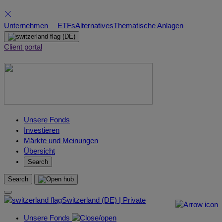
Skip
Unternehmen
ETFs
Alternatives
Thematische Anlagen
to
(DE)
content
Client portal
Unsere Fonds
Investieren
Märkte und Meinungen
Übersicht
Search
Search
Switzerland (DE) | Private
Unsere Fonds