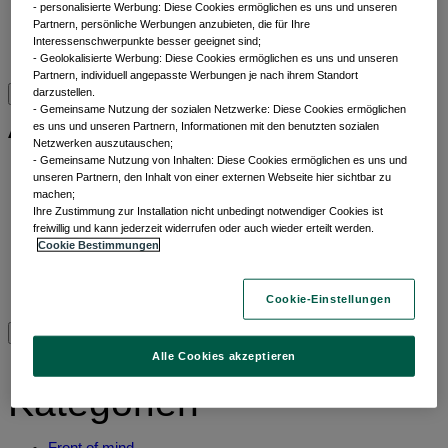
- personalisierte Werbung: Diese Cookies ermöglichen es uns und unseren
Liquiditätslösungen
Partnern, persönliche Werbungen anzubieten, die für Ihre
Multi-Asset
Interessenschwerpunkte besser geeignet sind;
Alle Anlageklassen
- Geolokalisierte Werbung: Diese Cookies ermöglichen es uns und unseren
Partnern, individuell angepasste Werbungen je nach ihrem Standort
darzustellen.
- Gemeinsame Nutzung der sozialen Netzwerke: Diese Cookies ermöglichen
Alle ETFs
es uns und unseren Partnern, Informationen mit den benutzten sozialen
Netzwerken auszutauschen;
- Gemeinsame Nutzung von Inhalten: Diese Cookies ermöglichen es uns und
Thematic ETFs
unseren Partnern, den Inhalt von einer externen Webseite hier sichtbar zu
Min TE ETFs
machen;
​ Ihre Zustimmung zur Installation nicht unbedingt notwendiger Cookies ist
Aktive fundamentale ETFs
freiwillig und kann jederzeit widerrufen oder auch wieder erteilt werden.
ESG Enhanced ETFs
Cookie Bestimmungen
Alpha Enhanced ETFs
Next Gen ETFs
Alle ETFs
Cookie-Einstellungen
Beiträge nach
Alle Cookies akzeptieren
Kategorien
Front of mind