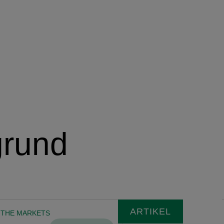
Vorausschauend Denken
Unser Blick auf die Trends der Zukunft
grund
ARTIKEL
 THE MARKETS