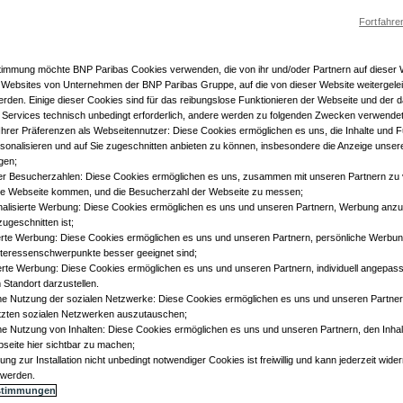
Fortfahre
stimmung möchte BNP Paribas Cookies verwenden, die von ihr und/oder Partnern auf dieser
 Websites von Unternehmen der BNP Paribas Gruppe, auf die von dieser Website weitergeleit
rden. Einige dieser Cookies sind für das reibungslose Funktionieren der Webseite und der d
Services technisch unbedingt erforderlich, andere werden zu folgenden Zwecken verwendet
ng Ihrer Präferenzen als Webseitennutzer: Diese Cookies ermöglichen es uns, die Inhalte und 
sonalisieren und auf Sie zugeschnitten anbieten zu können, insbesondere die Anzeige unser
gen;
r Besucherzahlen: Diese Cookies ermöglichen es uns, zusammen mit unseren Partnern zu 
re Webseite kommen, und die Besucherzahl der Webseite zu messen;
onalisierte Werbung: Diese Cookies ermöglichen es uns und unseren Partnern, Werbung anzuz
 zugeschnitten ist;
ierte Werbung: Diese Cookies ermöglichen es uns und unseren Partnern, persönliche Werbu
 Interessenschwerpunkte besser geeignet sind;
ierte Werbung: Diese Cookies ermöglichen es uns und unseren Partnern, individuell angepa
 Standort darzustellen.
 Nutzung der sozialen Netzwerke: Diese Cookies ermöglichen es uns und unseren Partnern
tzten sozialen Netzwerken auszutauschen;
 Nutzung von Inhalten: Diese Cookies ermöglichen es uns und unseren Partnern, den Inhalt
seite hier sichtbar zu machen;
mung zur Installation nicht unbedingt notwendiger Cookies ist freiwillig und kann jederzeit wid
t werden.
stimmungen