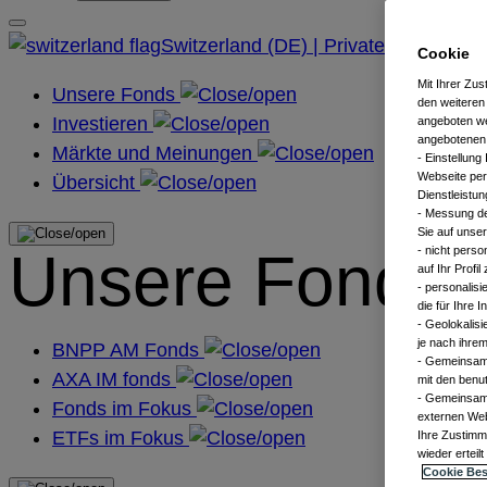
Switzerland (DE) | Private
Cookie
Mit Ihrer Zu
Unsere Fonds
den weiteren
Investieren
angeboten we
angebotenen 
Märkte und Meinungen
​ - Einstellu
Webseite per
Übersicht
Dienstleistun
- Messung de
Sie auf unse
Unsere Fonds
- nicht pers
auf Ihr Profil
- personalis
die für Ihre
- Geolokalis
je nach ihrem
BNPP AM Fonds
- Gemeinsame
AXA IM fonds
mit den benu
- Gemeinsame
Fonds im Fokus
externen Web
ETFs im Fokus
​ Ihre Zustim
wieder erteil
Cookie Be