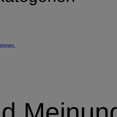
nehmen
nd Meinun