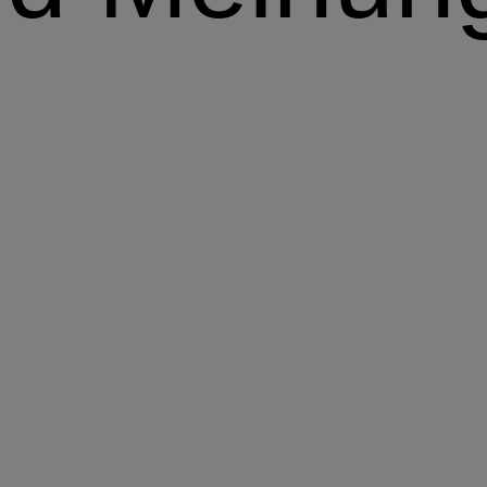
Im Vordergrund
So sehen wir die Märkte
Portfolio-Perspektiven
Unsere Sichtweise zu Anlagestrategien und Assetalloka