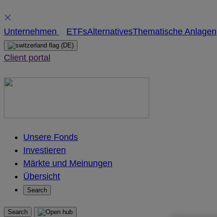
Skip
Unternehmen
ETFs
Alternatives
Thematische Anlagen
to
(DE)
content
Client portal
Unsere Fonds
Investieren
Märkte und Meinungen
Übersicht
Search
Search