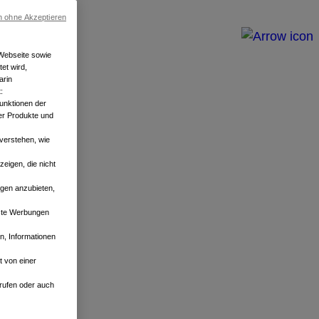
n ohne Akzeptieren
 Webseite sowie
et wird,
arin
:
Funktionen der
er Produkte und
verstehen, wie
eigen, die nicht
ngen anzubieten,
sste Werbungen
, Informationen
 von einer
errufen oder auch