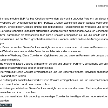
Fortfahre
stimmung möchte BNP Paribas Cookies verwenden, die von ihr und/oder Partnern auf dieser
 Websites von Unternehmen der BNP Paribas Gruppe, auf die von dieser Website weitergeleit
rden. Einige dieser Cookies sind für das reibungslose Funktionieren der Webseite und der d
Services technisch unbedingt erforderlich, andere werden zu folgenden Zwecken verwendet
ng Ihrer Präferenzen als Webseitennutzer: Diese Cookies ermöglichen es uns, die Inhalte und 
sonalisieren und auf Sie zugeschnitten anbieten zu können, insbesondere die Anzeige unser
gen;
r Besucherzahlen: Diese Cookies ermöglichen es uns, zusammen mit unseren Partnern zu 
re Webseite kommen, und die Besucherzahl der Webseite zu messen;
onalisierte Werbung: Diese Cookies ermöglichen es uns und unseren Partnern, Werbung anzuz
 zugeschnitten ist;
ierte Werbung: Diese Cookies ermöglichen es uns und unseren Partnern, persönliche Werbu
 Interessenschwerpunkte besser geeignet sind;
ierte Werbung: Diese Cookies ermöglichen es uns und unseren Partnern, individuell angepa
 Standort darzustellen.
 Nutzung der sozialen Netzwerke: Diese Cookies ermöglichen es uns und unseren Partnern
tzten sozialen Netzwerken auszutauschen;
 Nutzung von Inhalten: Diese Cookies ermöglichen es uns und unseren Partnern, den Inhalt
seite hier sichtbar zu machen;
mung zur Installation nicht unbedingt notwendiger Cookies ist freiwillig und kann jederzeit wid
t werden.
timmungen