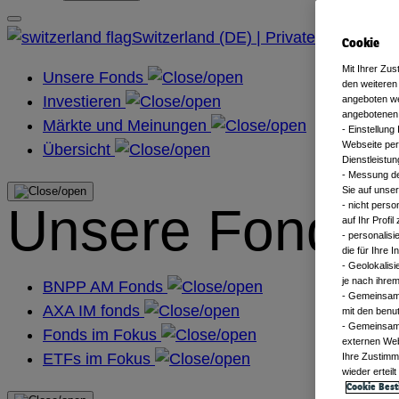
Switzerland (DE) | Private
Cookie
Mit Ihrer Zu
Unsere Fonds
den weiteren
Investieren
angeboten we
angebotenen 
Märkte und Meinungen
​ - Einstellu
Webseite per
Übersicht
Dienstleistun
- Messung de
Sie auf unse
Unsere Fonds
- nicht pers
auf Ihr Profil
- personalis
die für Ihre
- Geolokalis
je nach ihrem
BNPP AM Fonds
- Gemeinsame
AXA IM fonds
mit den benu
- Gemeinsame
Fonds im Fokus
externen Web
ETFs im Fokus
​ Ihre Zustim
wieder erteil
Cookie Bes