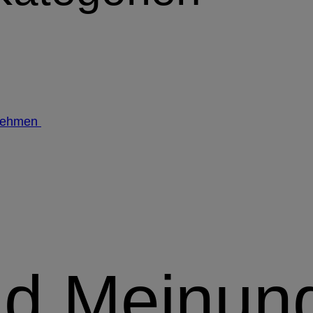
nehmen
nd Meinun