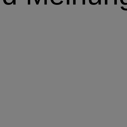
Im Vordergrund
So sehen wir die Märkte
Portfolio-Perspektiven
Unsere Sichtweise zu Anlagestrategien und Assetalloka