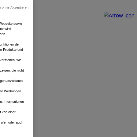
n ohne Akzeptieren
 Webseite sowie
et wird,
arin
:
Funktionen der
er Produkte und
verstehen, wie
eigen, die nicht
ngen anzubieten,
sste Werbungen
, Informationen
 von einer
errufen oder auch