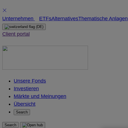
Skip
Unternehmen
ETFs
Alternatives
Thematische Anlagen
to
(DE)
content
Client portal
Unsere Fonds
Investieren
Märkte und Meinungen
Übersicht
Search
Search