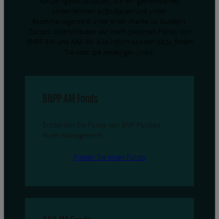
Konzerngesellschaften, um ein gemeinsames
Unternehmen aufzubauen und unser
Assetmanagement unter einer Marke zu bündeln.
Zurzeit unterscheiden wir noch zwischen Fonds von
BNPP AM und AXA IM. Alle Informationen dazu finden
Sie über die jeweiligen Links.
BNPP AM Fonds
Entdecken Sie Fonds von BNP Paribas
Asset Management.
Finden Sie einen Fonds