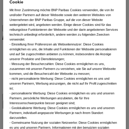
Cookie
Liquiditätslösungen
Mit Ihrer Zustimmung möchte BNP Paribas Cookies verwenden, die von ihr
Multi-Asset
und/oder Partnern auf dieser Webseite sowie den weiteren Websites von
Alle Anlageklassen
Unternehmen der BNP Paribas Gruppe, auf die von dieser Website
weitergeleitet wird, angeboten werden. Einige dieser Cookies sind für das
reibungslose Funktionieren der Webseite und der darin angebotenen Services
Alle ETFs
technisch unbedingt erforderlich, andere werden zu folgenden Zwecken
verwendet:
​ - Einstellung Ihrer Präferenzen als Webseitennutzer: Diese Cookies
ermöglichen es uns, die Inhalte und Funktionen der Webseite personalisieren
Thematic ETFs
und auf Sie zugeschnitten anbieten zu können, insbesondere die Anzeige
Min TE ETFs
unserer Produkte und Dienstleistungen;
Aktive fundamentale ETFs
- Messung der Besucherzahlen: Diese Cookies ermöglichen es uns,
ESG Enhanced ETFs
zusammen mit unseren Partnern zu verstehen, wie Sie auf unsere Webseite
kommen, und die Besucherzahl der Webseite zu messen;
Alpha Enhanced ETFs
- nicht personalisierte Werbung: Diese Cookies ermöglichen es uns und
Next Gen ETFs
unseren Partnern, Werbung anzuzeigen, die nicht auf Ihr Profil zugeschnitten
Alle ETFs
ist;
- personalisierte Werbung: Diese Cookies ermöglichen es uns und unseren
Partnern, persönliche Werbungen anzubieten, die für Ihre
Beiträge nach Kategorien
Interessenschwerpunkte besser geeignet sind;
- Geolokalisierte Werbung: Diese Cookies ermöglichen es uns und unseren
Partnern, individuell angepasste Werbungen je nach ihrem Standort
darzustellen.
Front of mind
- Gemeinsame Nutzung der sozialen Netzwerke: Diese Cookies ermöglichen
Portfolio perspectives
es uns und unseren Partnern, Informationen mit den benutzten sozialen