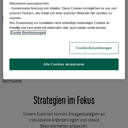
Forward thinking
Netzwerken auszutauschen;
View All Beiträge nach Kategorien
- Gemeinsame Nutzung von Inhalten: Diese Cookies ermöglichen es uns und
unseren Partnern, den Inhalt von einer externen Webseite hier sichtbar zu
machen;
BNP Paribas AM
BNP Paribas Gruppe
Viewpoint
Unternehmen
​ Ihre Zustimmung zur Installation nicht unbedingt notwendiger Cookies ist
freiwillig und kann jederzeit widerrufen oder auch wieder erteilt werden.
Cookie Bestimmungen
Cookie-Einstellungen
Alle Cookies akzeptieren
Ein führender europäischer Vermögensverwalter mit globaler
Reichweite
Strategien im Fokus
Unsere Experten können Anlagestrategien an
individuelle Anforderungen und lokale
Besonderheiten anpassen.