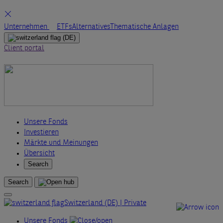
Skip
Unternehmen
ETFs
Alternatives
Thematische Anlagen
to
(DE)
content
Client portal
Unsere Fonds
Investieren
Märkte und Meinungen
Übersicht
Search
Search
Switzerland (DE) | Private
Unsere Fonds