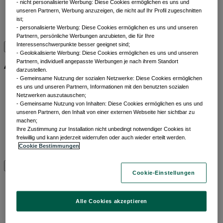
- nicht personalisierte Werbung: Diese Cookies ermöglichen es uns und
Liquiditätslösungen
unseren Partnern, Werbung anzuzeigen, die nicht auf Ihr Profil zugeschnitten
Multi-Asset
ist;
- personalisierte Werbung: Diese Cookies ermöglichen es uns und unseren
Alle Anlageklassen
Partnern, persönliche Werbungen anzubieten, die für Ihre
Interessenschwerpunkte besser geeignet sind;
- Geolokalisierte Werbung: Diese Cookies ermöglichen es uns und unseren
Alle ETFs
Partnern, individuell angepasste Werbungen je nach ihrem Standort
darzustellen.
- Gemeinsame Nutzung der sozialen Netzwerke: Diese Cookies ermöglichen
Thematic ETFs
es uns und unseren Partnern, Informationen mit den benutzten sozialen
Min TE ETFs
Netzwerken auszutauschen;
- Gemeinsame Nutzung von Inhalten: Diese Cookies ermöglichen es uns und
Aktive fundamentale ETFs
unseren Partnern, den Inhalt von einer externen Webseite hier sichtbar zu
ESG Enhanced ETFs
machen;
Alpha Enhanced ETFs
​ Ihre Zustimmung zur Installation nicht unbedingt notwendiger Cookies ist
Next Gen ETFs
freiwillig und kann jederzeit widerrufen oder auch wieder erteilt werden.
Cookie Bestimmungen
Alle ETFs
Cookie-Einstellungen
Beiträge nach
Kategorien
Alle Cookies akzeptieren
Front of mind