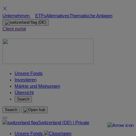
Skip
Unternehmen
ETFs
Alternatives
Thematische Anlagen
to
(DE)
content
Client portal
Unsere Fonds
Investieren
Märkte und Meinungen
Übersicht
Search
Search
Switzerland (DE) | Private
Unsere Fonds