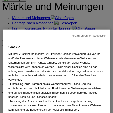
Märkte und Meinungen
Märkte und Meinungen
Beiträge nach Kategorien
Lernen Sie unsere Experten kennen
Lesezeichen
Fortfahren ohne Akzeptieren
Cookie
Übersicht
Mit Ihrer Zustimmung möchte BNP Paribas Cookies verwenden, die von ihr
und/oder Partnern auf dieser Webseite sowie den weiteren Websites von
Übersicht
Unternehmen der BNP Paribas Gruppe, auf die von dieser Website
weitergeleitet wird, angeboten werden. Einige dieser Cookies sind für das
Nachhaltigkeit
reibungslose Funktionieren der Webseite und der darin angebotenen Services
Kontakt
technisch unbedingt erforderlich, andere werden zu folgenden Zwecken
verwendet:
​ - Einstellung Ihrer Präferenzen als Webseitennutzer: Diese Cookies
Alle Anlageklassen
ermöglichen es uns, die Inhalte und Funktionen der Webseite personalisieren
und auf Sie zugeschnitten anbieten zu können, insbesondere die Anzeige
unserer Produkte und Dienstleistungen;
Alternatives
- Messung der Besucherzahlen: Diese Cookies ermöglichen es uns,
zusammen mit unseren Partnern zu verstehen, wie Sie auf unsere Webseite
Aktien
kommen, und die Besucherzahl der Webseite zu messen;
Anleihen