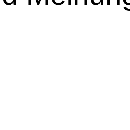
Im Vordergrund
So sehen wir die Märkte
Portfolio-Perspektiven
Unsere Sichtweise zu Anlagestrategien und Assetalloka