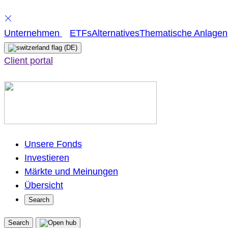
Skip
Unternehmen
ETFs
Alternatives
Thematische Anlagen
to
(DE)
content
Client portal
Unsere Fonds
Investieren
Märkte und Meinungen
Übersicht
Search
Search