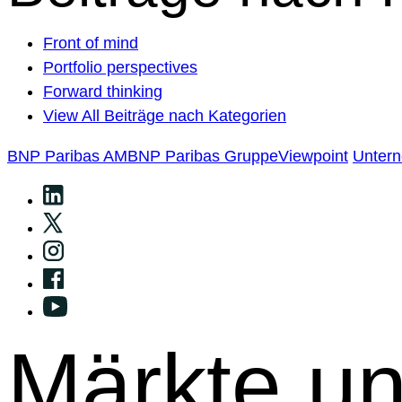
Front of mind
Portfolio perspectives
Forward thinking
View All Beiträge nach Kategorien
BNP Paribas AM
BNP Paribas Gruppe
Viewpoint
Unter
Märkte u