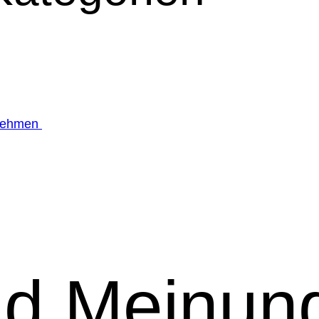
nehmen
nd Meinun