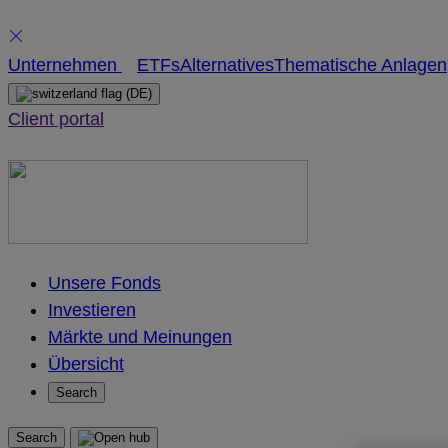
Skip
Unternehmen
ETFs
Alternatives
Thematische Anlagen
to
(DE)
content
Client portal
Unsere Fonds
Investieren
Märkte und Meinungen
Übersicht
Search
Search