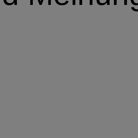
Im Vordergrund
So sehen wir die Märkte
Portfolio-Perspektiven
Unsere Sichtweise zu Anlagestrategien und Assetalloka