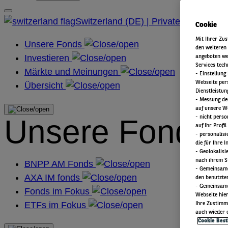
Switzerland (DE) | Private
Cookie
Mit Ihrer Zu
Unsere Fonds
den weiteren
Investieren
angeboten we
Services tec
Märkte und Meinungen
​ - Einstellu
Webseite pers
Übersicht
Dienstleistun
- Messung de
auf unsere W
Unsere Fonds
- nicht perso
auf Ihr Profil
- personalis
die für Ihre 
- Geolokalisi
nach ihrem S
BNPP AM Fonds
- Gemeinsame
AXA IM fonds
den benutzte
- Gemeinsame
Fonds im Fokus
Webseite hie
ETFs im Fokus
​ Ihre Zustim
auch wieder e
Cookie Bes