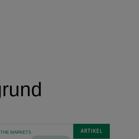
Vorausschauend Denken
Unser Blick auf die Trends der Zukunft
grund
ARTIKEL
 THE MARKETS