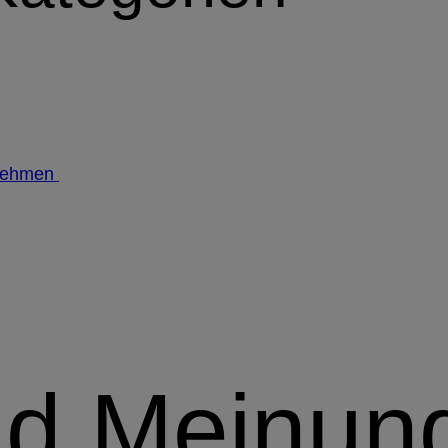
nehmen
nd Meinun