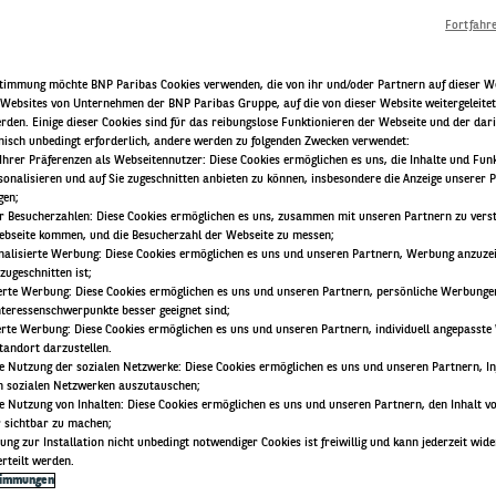
Fortfahr
stimmung möchte BNP Paribas Cookies verwenden, die von ihr und/oder Partnern auf dieser W
 Websites von Unternehmen der BNP Paribas Gruppe, auf die von dieser Website weitergeleitet
rden. Einige dieser Cookies sind für das reibungslose Funktionieren der Webseite und der da
hnisch unbedingt erforderlich, andere werden zu folgenden Zwecken verwendet:
ng Ihrer Präferenzen als Webseitennutzer: Diese Cookies ermöglichen es uns, die Inhalte und Fun
onalisieren und auf Sie zugeschnitten anbieten zu können, insbesondere die Anzeige unserer 
gen;
r Besucherzahlen: Diese Cookies ermöglichen es uns, zusammen mit unseren Partnern zu verst
ebseite kommen, und die Besucherzahl der Webseite zu messen;
nalisierte Werbung: Diese Cookies ermöglichen es uns und unseren Partnern, Werbung anzuzeig
 zugeschnitten ist;
ierte Werbung: Diese Cookies ermöglichen es uns und unseren Partnern, persönliche Werbunge
Interessenschwerpunkte besser geeignet sind;
erte Werbung: Diese Cookies ermöglichen es uns und unseren Partnern, individuell angepasste
tandort darzustellen.
 Nutzung der sozialen Netzwerke: Diese Cookies ermöglichen es uns und unseren Partnern, I
n sozialen Netzwerken auszutauschen;
 Nutzung von Inhalten: Diese Cookies ermöglichen es uns und unseren Partnern, den Inhalt vo
r sichtbar zu machen;
mung zur Installation nicht unbedingt notwendiger Cookies ist freiwillig und kann jederzeit wid
rteilt werden.
timmungen