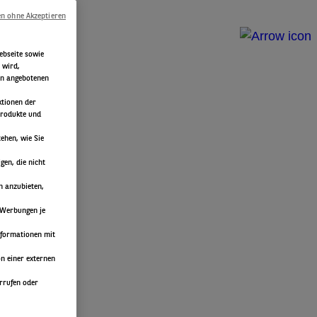
en ohne Akzeptieren
ebseite sowie
 wird,
rin angebotenen
ktionen der
Produkte und
ehen, wie Sie
en, die nicht
n anzubieten,
 Werbungen je
nformationen mit
n einer externen
errufen oder