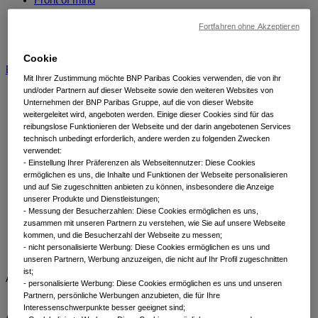
Portfolio perspectives
Fortfahren ohne Akzeptieren
Forward thinking
View All Beiträge nach Kategorien
Cookie
BNP Paribas AM
BNP Paribas Gruppe
Viewpoint
Unternehmen
Mit Ihrer Zustimmung möchte BNP Paribas Cookies verwenden, die von ihr
und/oder Partnern auf dieser Webseite sowie den weiteren Websites von
Unternehmen der BNP Paribas Gruppe, auf die von dieser Website
weitergeleitet wird, angeboten werden. Einige dieser Cookies sind für das
reibungslose Funktionieren der Webseite und der darin angebotenen Services
technisch unbedingt erforderlich, andere werden zu folgenden Zwecken
verwendet:
​ - Einstellung Ihrer Präferenzen als Webseitennutzer: Diese Cookies
ermöglichen es uns, die Inhalte und Funktionen der Webseite personalisieren
und auf Sie zugeschnitten anbieten zu können, insbesondere die Anzeige
unserer Produkte und Dienstleistungen;
Startseite
- Messung der Besucherzahlen: Diese Cookies ermöglichen es uns,
Investieren
zusammen mit unseren Partnern zu verstehen, wie Sie auf unsere Webseite
kommen, und die Besucherzahl der Webseite zu messen;
Anlageklassen
- nicht personalisierte Werbung: Diese Cookies ermöglichen es uns und
Anleihen
unseren Partnern, Werbung anzuzeigen, die nicht auf Ihr Profil zugeschnitten
ist;
Anlageklassen
- personalisierte Werbung: Diese Cookies ermöglichen es uns und unseren
Anleihen
Partnern, persönliche Werbungen anzubieten, die für Ihre
Interessenschwerpunkte besser geeignet sind;