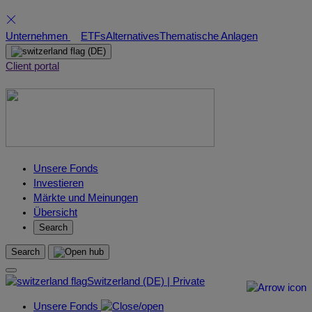
Skip
Unternehmen
ETFs
Alternatives
Thematische Anlagen
to
(DE)
content
Client portal
Unsere Fonds
Investieren
Märkte und Meinungen
Übersicht
Search
Search
Switzerland (DE) | Private
Unsere Fonds