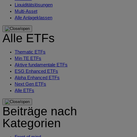
Liquiditätslösungen
Multi-Asset
Alle Anlageklassen
Alle ETFs
Thematic ETFs
Min TE ETFs
Aktive fundamentale ETFs
ESG Enhanced ETFs
Alpha Enhanced ETFs
Next Gen ETFs
Alle ETFs
Beiträge nach
Kategorien
Front of mind