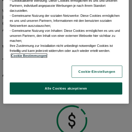
- Geolokalisierte Werbung: Diese Cookies ermöglichen es uns und unseren
Partnern, individuell angepasste Werbungen je nach ihrem Standort
darzustellen.
Wir bieten Anlegern ein breites Spektrum an aktiv verwalteten
- Gemeinsame Nutzung der sozialen Netzwerke: Diese Cookies ermöglichen
Lösungen für festverzinsliche Anlagen. Dabei stützen wir uns auf
es uns und unseren Partnern, Informationen mit den benutzten sozialen
60 Jahre Erfahrung in der Anlageklasse und über 200
Netzwerken auszutauschen;
Anlageexperten weltweit.¹
- Gemeinsame Nutzung von Inhalten: Diese Cookies ermöglichen es uns und
unseren Partnern, den Inhalt von einer externen Webseite hier sichtbar zu
machen;
Was spricht für
​ Ihre Zustimmung zur Installation nicht unbedingt notwendiger Cookies ist
freiwillig und kann jederzeit widerrufen oder auch wieder erteilt werden.
Cookie Bestimmungen
festverzinsliche
Anlagen?
Cookie-Einstellungen
Alle Cookies akzeptieren